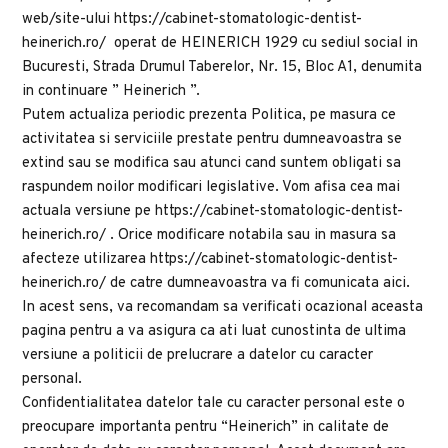
web/site-ului https://cabinet-stomatologic-dentist-
heinerich.ro/  operat de HEINERICH 1929 cu sediul social in 
Bucuresti, Strada Drumul Taberelor, Nr. 15, Bloc A1, denumita 
in continuare ” Heinerich ”.
Putem actualiza periodic prezenta Politica, pe masura ce 
activitatea si serviciile prestate pentru dumneavoastra se 
extind sau se modifica sau atunci cand suntem obligati sa 
raspundem noilor modificari legislative. Vom afisa cea mai 
actuala versiune pe https://cabinet-stomatologic-dentist-
heinerich.ro/ . Orice modificare notabila sau in masura sa 
afecteze utilizarea https://cabinet-stomatologic-dentist-
heinerich.ro/ de catre dumneavoastra va fi comunicata aici. 
In acest sens, va recomandam sa verificati ocazional aceasta 
pagina pentru a va asigura ca ati luat cunostinta de ultima 
versiune a politicii de prelucrare a datelor cu caracter 
personal.
Confidentialitatea datelor tale cu caracter personal este o 
preocupare importanta pentru “Heinerich” in calitate de 