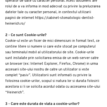
operator de date cu caracter personal. Acest document are 
rolul de a va informa in mod adecvat cu privire la prelucrarea 
datelor tale cu caracter personal, in contextul utilizarii 
paginii de internet https://cabinet-stomatologic-dentist-
heinerich.ro/
2 - Ce sunt Cookie-urile?
Cookie-ul este un fisier de mici dimensiuni in format text, ce 
contine litere si numere si care este stocat pe computerul 
sau terminalul mobil al utilizatorului de site. Cookie-urile 
sunt instalate prin solicitarea emisa de un web-server catre 
un browser (ex: Internet Explorer, Firefox, Chrome) in urma 
accesarii site-ului nostru de catre un utilizator si este 
complet “pasiv”. Utilizatorii sunt informati cu privire la 
folosirea cookie-urilor, scopul si natura lor si durata folosirii 
acestora si li se solicita acordul odata cu accesarea site-ului 
“Heinerich”.
3 - Care este durata de viata a cookie-urilor?