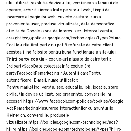
ului utilizat, rezolutia device-ului, versiunea sistemului de 
operare, achizitii inregistrate pe site-ul web, timpii de 
incarcare al paginilor web, cuvinte cautate, sursa 
provenienta user, produse vizualizate, date demografice 
oferite de Google (zone de interes, sex, interval varsta, 
oras);https://policies.google.com/technologies/types?hl=ro
Cookie-urile first party nu pot fi refuzate de catre client 
acestea fiind folosite pentru buna functionare a site-ului.
Third party cookie – 
cookie-uri plasate de catre terti:
3rd partyScopDate colectateInfo cookie 3rd 
partyFacebookRemarketing / AutentificarePentru 
autentificare: E-mail, nume utilizator;
Pentru marketing: varsta, sex, educatie, job, locatie, stare 
civila, tip device utilizat, top preferinte, conversiile, nr. 
accesari;https://www.facebook.com/policies/cookies/Google 
AdsRemarketingMasurarea interactiunilor cu anunturile 
Heinerich, conversiile, produsele 
vizualizate;https://policies.google.com/technologies/ads?
hl=ro https://policies.google.com/technologies/types?hl=ro