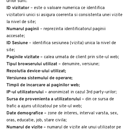
urilor sunt:
ID vizitator
 – este o valoare numerica ce identifica 
vizitatorii unici si asigura coerenta si consistenta unei vizite 
la nivel de site;
Numarul paginii
 – reprezinta identificatorul paginii 
accesate;
ID Sesiune
 – identifica sesiunea (vizita) unica la nivel de 
site;
Paginile vizitate – 
calea urmata de client prin site-ul web;
Tipul browserului utilizat – 
denumire, versiune;
Rezolutia device-ului utilizat;
Versiunea sistemului de operare;
Timpii de incarcare ai paginilor web;
IP-ul utilizatorului – 
anonimizat in cazul 3rd party-urilor;
Sursa de provenienta a utilizatorului – 
din ce sursa de 
trafic a ajuns utilizatoul pe site-ul web;
Date demografice – 
zone de interes, interval varsta, sex, 
oras, educatie, job, stare civila;
Numarul de vizite – 
numarul de vizite ale unui utilizator pe 