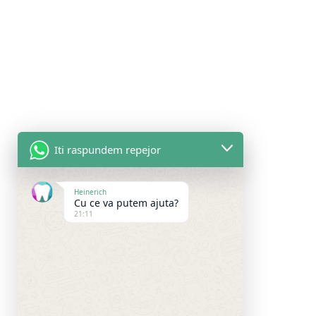
Iti raspundem repejor
Heinerich
INFORMATII UTILE
Cu ce va putem ajuta?
21:11
Politica de confidentialitate
Politica de utilizare cookie-uri
Termeni si conditii de utilizare
LEGATURI UTILE