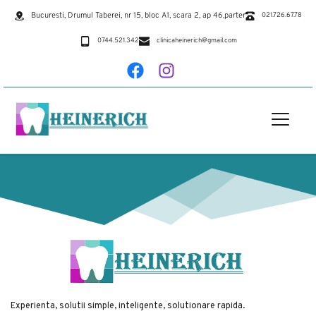
Bucuresti, Drumul Taberei, nr 15, bloc A1, scara 2, ap 46,parter
021.726.67.78
0744.521.342
clinicaheinerich@gmail.com
Experienta, solutii simple, inteligente, solutionare rapida.